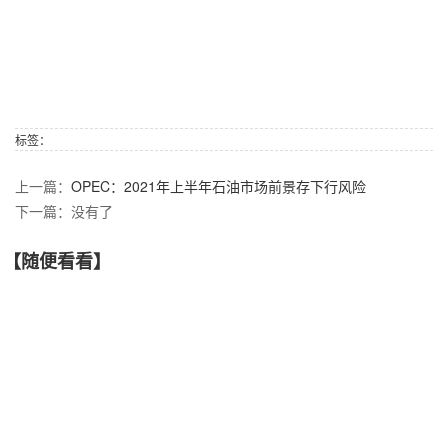
标签：
上一篇：
OPEC：2021年上半年石油市场前景存下行风险
下一篇：没有了
【随便看看】
【产品推荐】
廊坊市泰锐通石油燃气管道工程有限公司 版权所有
冀ICP备15016248号-1
地址：廊坊市广阳区第六大街三号楼
手机：15930639996