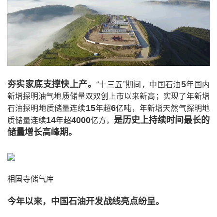
夯实家底支撑快上产。
5
“十三五”期间，中国石油
年国内
新增探明油气地质储量双双创上市以来新高；实现了年新增
15
6
石油探明地质储量连续
年超
亿吨，年新增天然气探明地
14
4000
是历史上持续时间最长的
质储量连续
年超
亿方，
储量增长高峰期。
相国寺储气库
今年以来，中国石油开发战线亮点纷呈。