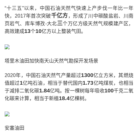
“十三五”以来，中国石油天然气快速上产步伐一年比一年
千亿方
快，2017年首次突破
，形成了川中碳酸盐岩、川南
三
页岩气、库车博孜-大北
个万亿方级天然气规模建产区，
13
10
高效建成
个
亿方以上整装气田。
塔里木油田加快南天山天然气勘探开发场景
1300
2020年，中国石油天然气产量超过
亿立方米，其燃烧
1
1.73
值超过
亿吨石油，相当于替代国内
亿吨煤炭，也相当
1.84
100
于减排二氧化碳
亿吨。按一棵树每年吸收
千克二氧
18.4
化碳来计算，相当于新植
亿棵树。
安塞油田