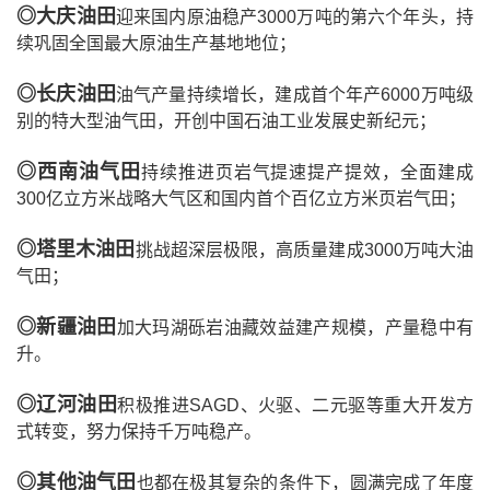
◎
大庆油田
迎来国内原油稳产3000万吨的第六个年头，持
续巩固全国最大原油生产基地地位；
◎
长庆油田
油气产量持续增长，建成首个年产6000万吨级
别的特大型油气田，开创中国石油工业发展史新纪元；
◎
西南油气田
持续推进页岩气提速提产提效，全面建成
300亿立方米战略大气区和国内首个百亿立方米页岩气田；
◎
塔里木油田
挑战超深层极限，高质量建成3000万吨大油
气田；
◎
新疆油田
加大玛湖砾岩油藏效益建产规模，产量稳中有
升。
◎
辽河油田
积极推进SAGD、火驱、二元驱等重大开发方
式转变，努力保持千万吨稳产。
◎
其他油气田
也都在极其复杂的条件下，圆满完成了年度